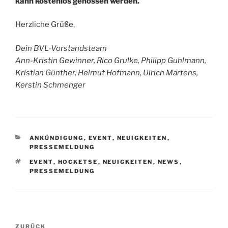
kann kostenlos genossen werden.
Herzliche Grüße,
Dein BVL-Vorstandsteam
Ann-Kristin Gewinner, Rico Grulke, Philipp Guhlmann,
Kristian Günther, Helmut Hofmann, Ulrich Martens,
Kerstin Schmenger
KATEGORIEN
ANKÜNDIGUNG
,
EVENT
,
NEUIGKEITEN
,
PRESSEMELDUNG
SCHLAGWÖRTER
EVENT
,
HOCKETSE
,
NEUIGKEITEN
,
NEWS
,
PRESSEMELDUNG
Beitragsnavigation
Vorheriger
ZURÜCK