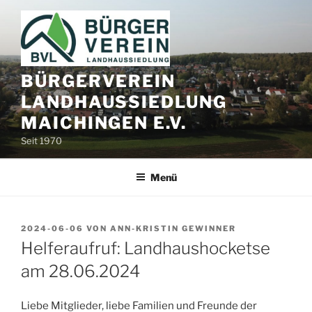
Zum
Inhalt
springen
BÜRGERVEREIN
LANDHAUSSIEDLUNG
MAICHINGEN E.V.
Seit 1970
Menü
VERÖFFENTLICHT
2024-06-06
VON
ANN-KRISTIN GEWINNER
AM
Helferaufruf: Landhaushocketse
am 28.06.2024
Liebe Mitglieder, liebe Familien und Freunde der