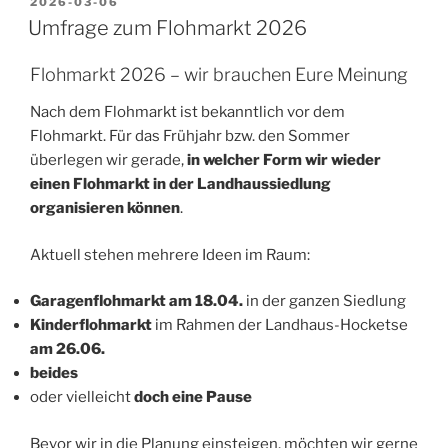
VERÖFFENTLICHT
2026-03-06
AM
Umfrage zum Flohmarkt 2026
Flohmarkt 2026 – wir brauchen Eure Meinung
Nach dem Flohmarkt ist bekanntlich vor dem
Flohmarkt. Für das Frühjahr bzw. den Sommer
überlegen wir gerade,
in welcher Form wir wieder
einen Flohmarkt in der Landhaussiedlung
organisieren können
.
Aktuell stehen mehrere Ideen im Raum:
Garagenflohmarkt am 18.04.
in der ganzen Siedlung
Kinderflohmarkt
im Rahmen der Landhaus-Hocketse
am 26.06.
beides
oder vielleicht
doch eine Pause
Bevor wir in die Planung einsteigen, möchten wir gerne