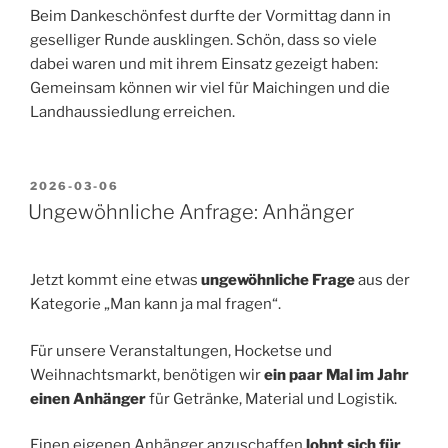
Beim Dankeschönfest durfte der Vormittag dann in
geselliger Runde ausklingen. Schön, dass so viele
dabei waren und mit ihrem Einsatz gezeigt haben:
Gemeinsam können wir viel für Maichingen und die
Landhaussiedlung erreichen.
VERÖFFENTLICHT
2026-03-06
AM
Ungewöhnliche Anfrage: Anhänger
Jetzt kommt eine etwas
ungewöhnliche Frage
aus der
Kategorie „Man kann ja mal fragen“.
Für unsere Veranstaltungen, Hocketse und
Weihnachtsmarkt, benötigen wir
ein paar Mal im Jahr
einen Anhänger
für Getränke, Material und Logistik.
Einen eigenen Anhänger anzuschaffen
lohnt sich für