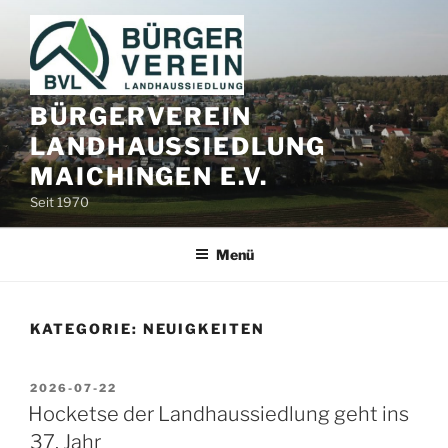
Zum
Inhalt
springen
BÜRGERVEREIN
LANDHAUSSIEDLUNG
MAICHINGEN E.V.
Seit 1970
Menü
KATEGORIE:
NEUIGKEITEN
VERÖFFENTLICHT
2026-07-22
AM
Hocketse der Landhaussiedlung geht ins
37. Jahr