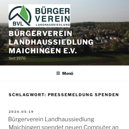
Zum
Inhalt
springen
BÜRGERVEREIN
LANDHAUSSIEDLUNG
MAICHINGEN E.V.
Seit 1970
Menü
SCHLAGWORT:
PRESSEMELDUNG SPENDEN
VERÖFFENTLICHT
2024-05-19
AM
Bürgerverein Landhaussiedlung
Maichingen spendet neuen Computer an