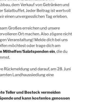
 Abbau, dem Verkauf von Getränken und
r Salatbuffet. Jeder Beitrag ist wertvoll
wir einen unvergesslichen Tag erleben.
am Großes erreichen und unsere
volleren Ort machen. Also zögere nicht
igen Veranstaltung! Melde dich bei uns
elfen möchtest oder trage dich am
m Mithelfen/Salatspenden ein
, die du
ommst.
ive Rückmeldung und darauf, am 28. Juni
samten Landhaussiedlung eine
hte Teller und Besteck vermeiden
ls Spende und kann kostenlos genossen