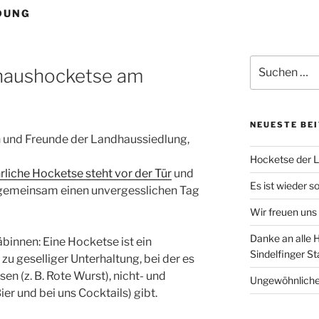
DUNG
Suchen
dhaushocketse am
nach:
NEUESTE BE
en und Freunde der Landhaussiedlung,
Hocketse der L
rliche Hocketse steht vor der Tür
und
Es ist wieder so
 gemeinsam einen unvergesslichen Tag
Wir freuen uns
Danke an alle H
innen: Eine Hocketse ist ein
Sindelfinger S
zu geselliger Unterhaltung, bei der es
sen (z. B. Rote Wurst), nicht- und
Ungewöhnliche
er und bei uns Cocktails) gibt.