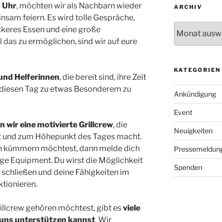
5 Uhr
, möchten wir als Nachbarn wieder
ARCHIV
m feiern. Es wird tolle Gespräche,
Archiv
ckeres Essen und eine große
das zu ermöglichen, sind wir auf eure
KATEGORIEN
 und Helferinnen
, die bereit sind, ihre Zeit
m diesen Tag zu etwas Besonderem zu
Ankündigung
Event
wir eine motivierte Grillcrew
, die
Neuigkeiten
gt und zum Höhepunkt des Tages macht.
en kümmern möchtest, dann melde dich
Pressemeldun
tige Equipment. Du wirst die Möglichkeit
Spenden
 schließen und deine Fähigkeiten im
tionieren.
illcrew gehören möchtest, gibt es
viele
 uns unterstützen kannst
. Wir