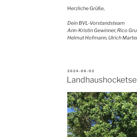
Herzliche Grüße,
Dein BVL-Vorstandsteam
Ann-Kristin Gewinner, Rico Grul
Helmut Hofmann, Ulrich Marte
VERÖFFENTLICHT
2024-06-02
AM
Landhaushocketse