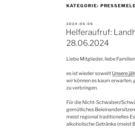
KATEGORIE:
PRESSEMEL
VERÖFFENTLICHT
2024-06-06
AM
Helferaufruf: Lan
28.06.2024
Liebe Mitglieder, liebe Famili
es ist wieder soweit!
Unsere jäh
wir können es kaum erwarten,
zu verbringen.
Für die Nicht-Schwaben/Schwäb
gemütliches Beieinandersitzen 
meist regional traditionelles Es
alkoholische Getränke (meist Bi